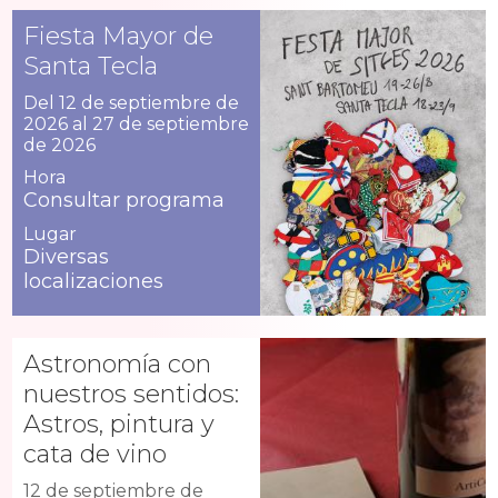
Fiesta Mayor de
Santa Tecla
Del 12 de septiembre de
2026 al 27 de septiembre
de 2026
Hora
Consultar programa
Lugar
Diversas
localizaciones
Astronomía con
nuestros sentidos:
Astros, pintura y
cata de vino
12 de septiembre de