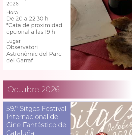
2026
Hora
De 20 a 22:30 h
*Cata de proximidad
opcional a las 19 h
Lugar
Observatori
Astronòmic del Parc
del Garraf
Octubre 2026
59.º Sitges Festival
Internacional de
Cine Fantástico de
Cataluña