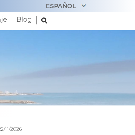
ESPAÑOL
aje
Blog
CATALÀ
ENGLISH
FRANÇAIS
DEUTSCH
NEDERLANDS
22/11/2026