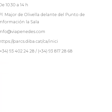
De 10:30 a 14 h
Pl. Major de Olivella delante del Punto de
Información la Sala
info@viapenedes.com
https://parcs.diba.cat/ca/inici
(+34) 93 402 24 28 / (+34) 93 817 28 68