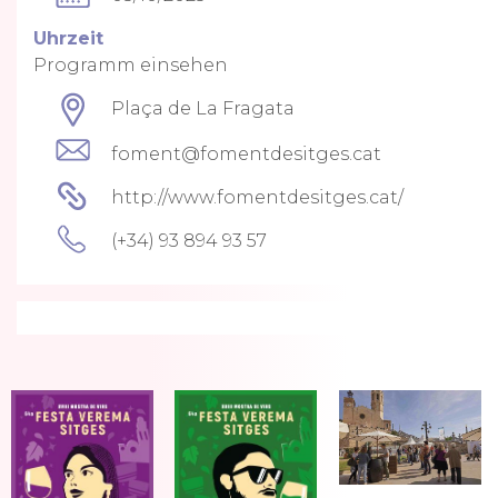
Uhrzeit
Programm einsehen
Plaça de La Fragata
foment@fomentdesitges.cat
http://www.fomentdesitges.cat/
(+34) 93 894 93 57