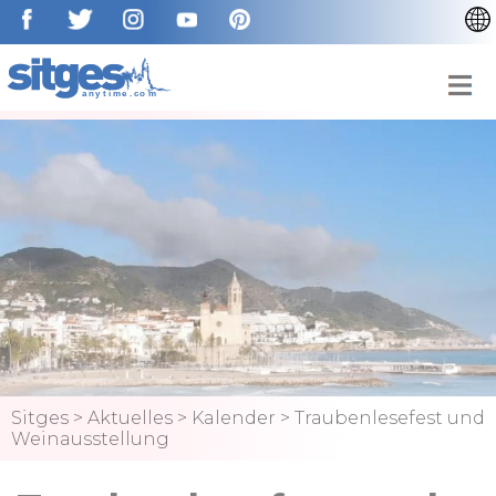
CATALÀ
ENGLISH
ESPAÑOL
FRANÇAIS
NEDERLAN
Sitges
>
Aktuelles
>
Kalender
>
Traubenlesefest und
Weinausstellung