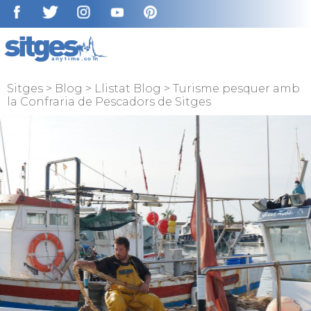
ENGLISH
ESPAÑOL
FRANÇAIS
Sitges
>
Blog
>
Llistat Blog
>
Turisme pesquer amb
la Confraria de Pescadors de Sitges
DEUTSCH
NEDERLAN