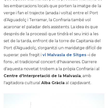
les embarcacions locals que porten la imatge de la
verge i fan el trajecte (anada i volta) entre el Port
d’Aiguadolç i Terramar, la Confraria també vol
acaronar el paladar dels assistents. La idea és que
després de la processó que tindrà el seu inici a les
set de la tarda, enfront de la torre de Capitania del
Port d’Aiguadolç, s'organitzi un maridatge difícil de
superar: peix fregit i
vi Malvasia de Sitges
–i de
fons-, el tradicional concert d'havaneres. Darrere
d'aquesta novetat trobem a la pròpia Confraria i al
Centre d’Interpretació de la Malvasia
, amb
l'agitadora cultural
Alba Gràcia
al capdavant.