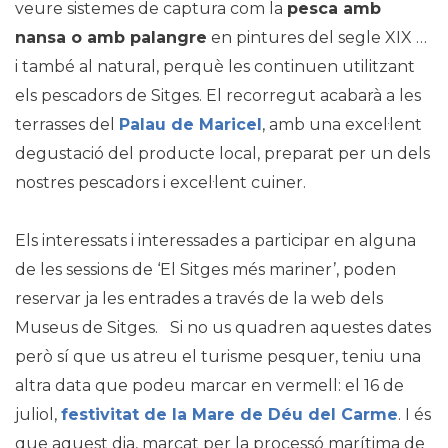
veure sistemes de captura com la
pesca amb
nansa o amb palangre
en pintures del segle XIX …
i també al natural, perquè les continuen utilitzant
els pescadors de Sitges. El recorregut acabarà a les
terrasses del
Palau de Maricel
, amb una excel·lent
degustació del producte local, preparat per un dels
nostres pescadors i excel·lent cuiner.
Els interessats i interessades a participar en alguna
de les sessions de ‘El Sitges més mariner’, poden
reservar ja les entrades a través de la web dels
Museus de Sitges. Si no us quadren aquestes dates
però sí que us atreu el turisme pesquer, teniu una
altra data que podeu marcar en vermell: el 16 de
juliol,
festivitat de la Mare de Déu del Carme
. I és
que aquest dia, marcat per la processó marítima de