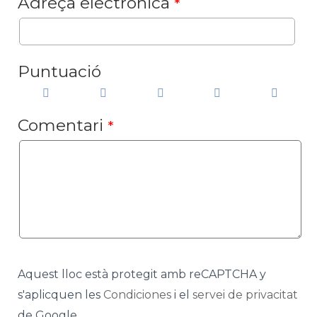
Adreça electrònica
*
Puntuació
Comentari
*
Aquest lloc està protegit amb reCAPTCHA y
s'aplicquen les
Condiciones
i el
servei de privacitat
de Google.