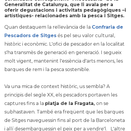
Generalitat de Catalunya, que li avala per a
oferir degustacions i activitats pedagògiques –i
artístiques- relacionades amb la pesca i Sitges.
Quan destaquem la rellevància de la
Confraria de
Pescadors de Sitges
és pel seu valor cultural,
històric i econòmic. L'ofici de pescador en la localitat
s'ha transmès de generació en generació. I segueix
molt vigent, mantenint l'essència d'arts menors, les
barques de rem i la pesca sostenible.
Va una mica de context històric, us sembla? A
principis del segle XX, els pescadors portaven les
captures fins a la
platja de la Fragata,
on se
subhastaven. També era freqüent que les barques
de Sitges naveguessin fins al port de la Barceloneta
i allí desembarquessin el peix per a vendre'l. L'altre